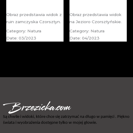
Czorsztyn
Jezioro Czorsztyńskie
Obraz przedstawia widok z
Obraz przedstawia widok
ruin zamczyska Czorsztyn.
na Jezioro Czorsztyńskie.
Category: Natura
Category: Natura
Date: 03/2023
Date: 04/2023
Są chwile i widoki, które chce się zatrzymać na długo w pamięci . Piękno
świata i wyobrażenia dostępne tylko w mojej głowie.