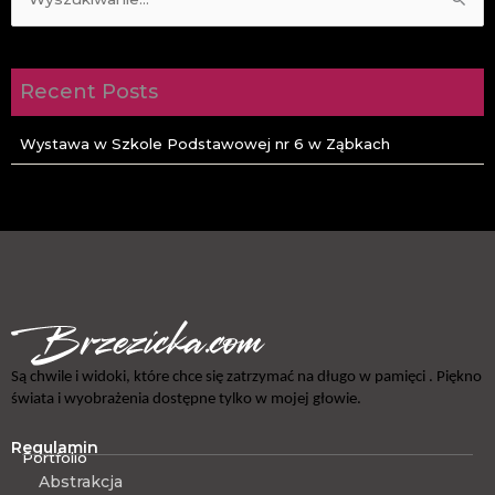
Szukaj
dla:
Recent Posts
Wystawa w Szkole Podstawowej nr 6 w Ząbkach
Są chwile i widoki, które chce się zatrzymać na długo w pamięci . Piękno
świata i wyobrażenia dostępne tylko w mojej głowie.
Regulamin
Portfolio
Abstrakcja