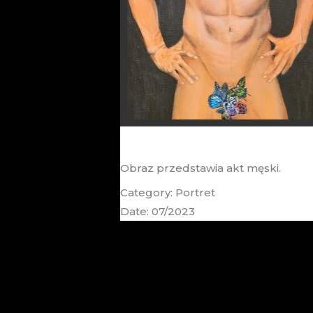
Akt Męski
Obraz przedstawia akt męski.
Category: Portret
Date: 07/2023