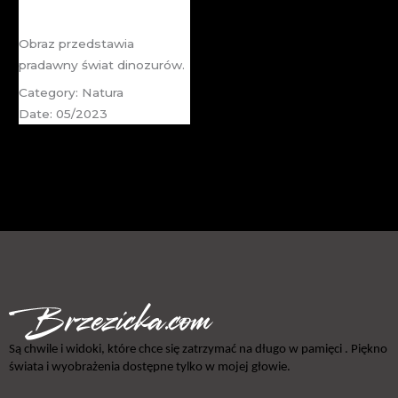
Zagłada Dinozurów
Obraz przedstawia
pradawny świat dinozurów.
Category: Natura
Date: 05/2023
Są chwile i widoki, które chce się zatrzymać na długo w pamięci . Piękno
świata i wyobrażenia dostępne tylko w mojej głowie.